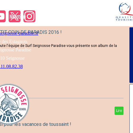
Natation
Infos
ion
Infos
TIT COIN DE PARADIS 2016 !
eignosse-paradise.fr
 des Estagnots
ute l'équipe de Surf Seignosse Paradise vous présente son album de la
ignosse Paradise
10 Seignosse
.11.08.82.38
Lire
pour les vacances de toussaint !