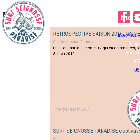
Landes
Accueil
Surf
Location
Accueil
Surf
Location
Natat
RETROSPECTIVE SAISON 2016 : UN PE
info@surf-s
Surf Seingosse Paradise
Plage
En attendant la saison 2017 qui va commencer, to
Surf Se
Saison 2016 !
405
06
Thierry
|
18 Mar 2017
SURF SEIGNOSSE PARADISE c'est aussi 
Surf